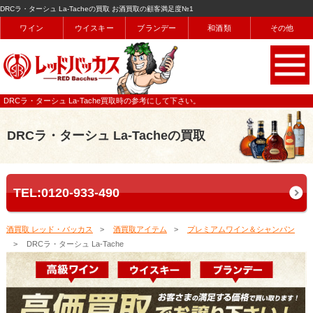
DRCラ・ターシュ La-Tacheの買取 お酒買取の顧客満足度№1
ワイン
ウイスキー
ブランデー
和酒類
その他
DRCラ・ターシュ La-Tache買取時の参考にして下さい。
DRCラ・ターシュ La-Tacheの買取
TEL:0120-933-490
酒買取 レッド・バッカス
酒買取アイテム
プレミアムワイン＆シャンパン
DRCラ・ターシュ La-Tache