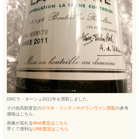
DRCラ・ターシュ2011年を買取しました。
その他高額査定の
ロマネ・コンティやグランヴァン買取
の参考
価格はこちら。
画像が送れる
Web査定はこちら
早くて便利な
LINE査定はこちら