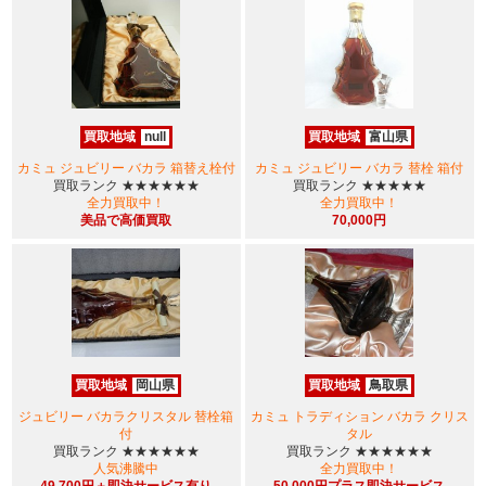
買取地域
null
買取地域
富山県
カミュ ジュビリー バカラ 箱替え栓付
カミュ ジュビリー バカラ 替栓 箱付
買取ランク
★★★★★★
買取ランク
★★★★★
全力買取中！
全力買取中！
美品で高価買取
70,000円
買取地域
岡山県
買取地域
鳥取県
ジュビリー バカラクリスタル 替栓箱
カミュ トラディション バカラ クリス
付
タル
買取ランク
★★★★★★
買取ランク
★★★★★★
人気沸騰中
全力買取中！
49,700円＋即決サービス有り
50,000円プラス即決サービス