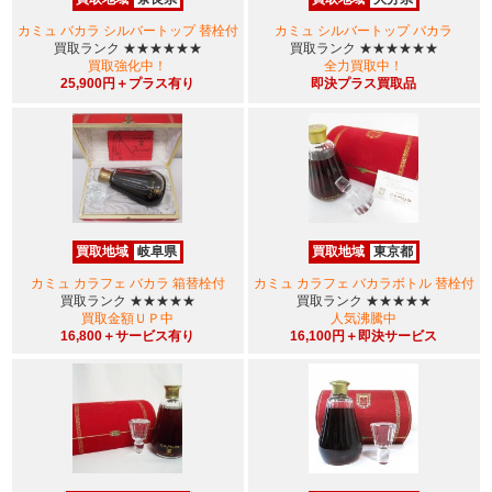
カミュ バカラ シルバートップ 替栓付
カミュ シルバートップ バカラ
買取ランク
★★★★★★
買取ランク
★★★★★★
買取強化中！
全力買取中！
25,900円＋プラス有り
即決プラス買取品
買取地域
岐阜県
買取地域
東京都
カミュ カラフェ バカラ 箱替栓付
カミュ カラフェ バカラボトル 替栓付
買取ランク
★★★★★
買取ランク
★★★★★
買取金額ＵＰ中
人気沸騰中
16,800＋サービス有り
16,100円＋即決サービス