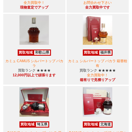
全力買取中！
お問合わせ下さい
現物査定でアップ
全力買取中です
買取地域
和歌山県
買取地域
福井県
カミュ CAMUS シルバートップ バカ
カミュ シルバートップ バカラ 箱替栓
ラ
有
買取ランク
★★★★
買取ランク
★★★★★
12,000円以上で頑張ります
全力買取中！
箱有りで見積りアップ
買取地域
埼玉県
買取地域
北海道