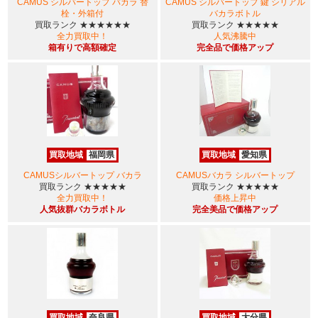
CAMUS シルバートップ バカラ 替
CAMUS シルバートップ 鍵 シリアル
栓・外箱付
バカラボトル
買取ランク
★★★★★★
買取ランク
★★★★★
全力買取中！
人気沸騰中
箱有りで高額確定
完全品で価格アップ
買取地域
福岡県
買取地域
愛知県
CAMUSシルバートップ バカラ
CAMUSバカラ シルバートップ
買取ランク
★★★★★
買取ランク
★★★★★
全力買取中！
価格上昇中
人気抜群バカラボトル
完全美品で価格アップ
買取地域
奈良県
買取地域
大分県