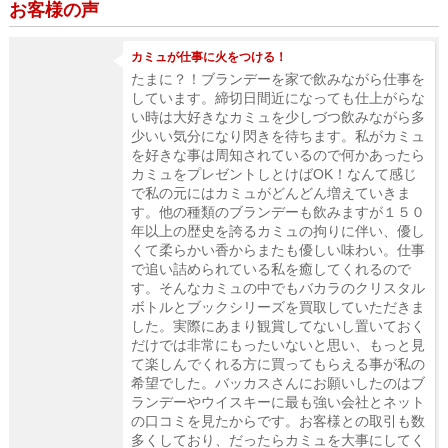
お客様の声
カミュが仕事に火をつける！
たまに？！ブランデーを家で飲みながら仕事を
しています。締切日間近になっても仕上がらな
い時は大好きなカミュを少しづつ飲みながら多
少いい気分になり閃きを待ちます。私がカミュ
を好きな事は周知されているので何かあったら
カミュをプレゼントしとけばOK！なんて感じ
で私の元にはカミュがどんどん増えていきま
す。他の種類のブランデーも飲みますが１５０
年以上の歴史を誇るカミュの拘りに伴い、優し
くて柔らかい香からまたも優しい味わい。仕事
で追い詰められている私を癒してくれるので
す。そんなカミュの中でもバカラのクリスタル
ボトルとブックシリーズを買取していただきま
した。実際にあまり観賞してないし置いておく
だけでは非常にもったいないと思い、もっと見
て楽しんでくれる方に買ってもらえる事が私の
希望でした。バッカスさんにお願いしたのはブ
ランデーやウイスキーに最も強い会社とネット
の口コミを見たからです。お客様との取引も数
多くしており、だったらカミュを大事にしてく