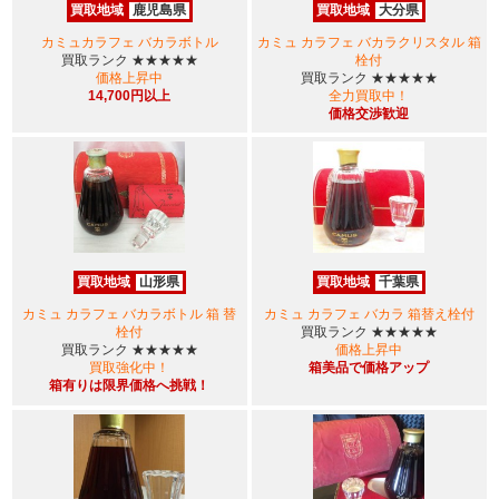
買取地域
鹿児島県
買取地域
大分県
カミュカラフェ バカラボトル
カミュ カラフェ バカラクリスタル 箱
買取ランク
★★★★★
栓付
価格上昇中
買取ランク
★★★★★
14,700円以上
全力買取中！
価格交渉歓迎
買取地域
山形県
買取地域
千葉県
カミュ カラフェ バカラボトル 箱 替
カミュ カラフェ バカラ 箱替え栓付
栓付
買取ランク
★★★★★
買取ランク
★★★★★
価格上昇中
買取強化中！
箱美品で価格アップ
箱有りは限界価格へ挑戦！