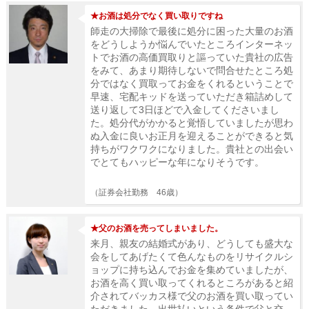
★お酒は処分でなく買い取りですね
師走の大掃除で最後に処分に困った大量のお酒
をどうしようか悩んでいたところインターネッ
トでお酒の高価買取りと謳っていた貴社の広告
をみて、あまり期待しないで問合せたところ処
分ではなく買取ってお金をくれるということで
早速、宅配キッドを送っていただき箱詰めして
送り返して3日ほどで入金してくださいまし
た。処分代がかかると覚悟していましたが思わ
ぬ入金に良いお正月を迎えることができると気
持ちがワクワクになりました。貴社との出会い
でとてもハッピーな年になりそうです。
（証券会社勤務 46歳）
★父のお酒を売ってしまいました。
来月、親友の結婚式があり、どうしても盛大な
会をしてあげたくて色んなものをリサイクルシ
ョップに持ち込んでお金を集めていましたが、
お酒を高く買い取ってくれるところがあると紹
介されてバッカス様で父のお酒を買い取ってい
ただきました。出世払いという条件で父と交