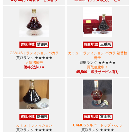
買取地域
愛媛県
買取地域
三重県
CAMUSトラディション バカラ
カミュ トラディション バカラ 箱替栓
買取ランク
★★★★★
冊子
人気沸騰中
買取ランク
★★★★★
価格交渉ＯＫ
買取強化中！
45,500＋即決サービス有り
買取地域
愛知県
買取地域
富山県
カミュ トラディション
CAMUSシルバートップ バカラ
買取ランク
★★★★★
買取ランク
★★★★