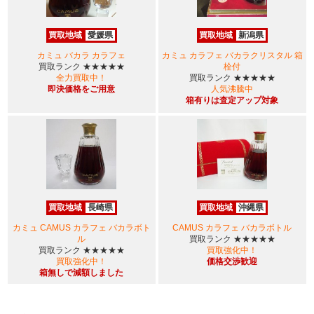
買取地域
愛媛県
買取地域
新潟県
カミュ バカラ カラフェ
カミュ カラフェ バカラクリスタル 箱
買取ランク
★★★★★
栓付
全力買取中！
買取ランク
★★★★★
即決価格をご用意
人気沸騰中
箱有りは査定アップ対象
買取地域
長崎県
買取地域
沖縄県
カミュ CAMUS カラフェ バカラボト
CAMUS カラフェ バカラボトル
ル
買取ランク
★★★★★
買取ランク
★★★★★
買取強化中！
買取強化中！
価格交渉歓迎
箱無しで減額しました