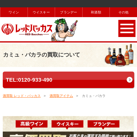
ワイン
ウイスキー
ブランデー
和酒類
その他
カミュ・バカラの買取について
TEL:0120-933-490
酒買取 レッド・バッカス
酒買取アイテム
カミュ・バカラ