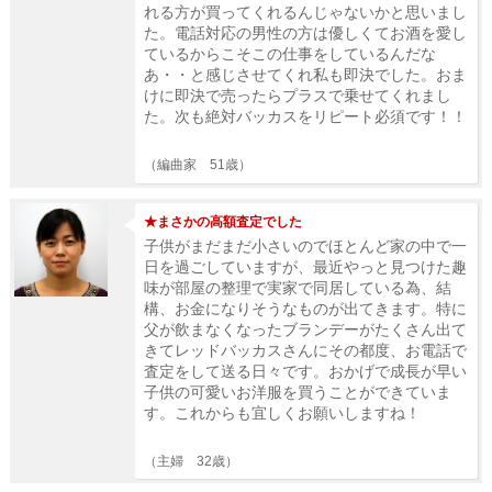
れる方が買ってくれるんじゃないかと思いまし
た。電話対応の男性の方は優しくてお酒を愛し
ているからこそこの仕事をしているんだな
あ・・と感じさせてくれ私も即決でした。おま
けに即決で売ったらプラスで乗せてくれまし
た。次も絶対バッカスをリピート必須です！！
（編曲家 51歳）
★まさかの高額査定でした
子供がまだまだ小さいのでほとんど家の中で一
日を過ごしていますが、最近やっと見つけた趣
味が部屋の整理で実家で同居している為、結
構、お金になりそうなものが出てきます。特に
父が飲まなくなったブランデーがたくさん出て
きてレッドバッカスさんにその都度、お電話で
査定をして送る日々です。おかげで成長が早い
子供の可愛いお洋服を買うことができていま
す。これからも宜しくお願いしますね！
（主婦 32歳）