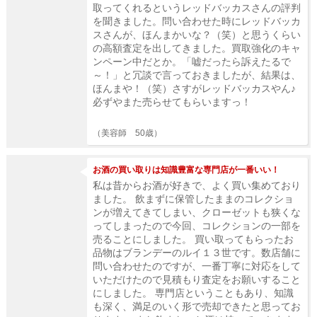
取ってくれるというレッドバッカスさんの評判
を聞きました。問い合わせた時にレッドバッカ
スさんが、ほんまかいな？（笑）と思うくらい
の高額査定を出してきました。買取強化のキャ
ンペーン中だとか。「嘘だったら訴えたるで
～！」と冗談で言っておきましたが、結果は、
ほんまや！（笑）さすがレッドバッカスやん♪
必ずやまた売らせてもらいますっ！
（美容師 50歳）
お酒の買い取りは知識豊富な専門店が一番いい！
私は昔からお酒が好きで、よく買い集めており
ました。 飲まずに保管したままのコレクショ
ンが増えてきてしまい、クローゼットも狭くな
ってしまったので今回、コレクションの一部を
売ることにしました。 買い取ってもらったお
品物はブランデーのルイ１３世です。数店舗に
問い合わせたのですが、一番丁寧に対応をして
いただけたので見積もり査定をお願いすること
にしました。 専門店ということもあり、知識
も深く、満足のいく形で売却できたと思ってお