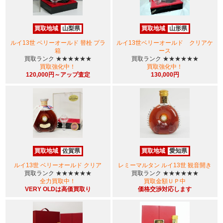
買取地域
山梨県
買取地域
山形県
ルイ13世 ベリーオールド 替栓 プラ
ルイ13世ベリーオールド クリアケ
箱
ース
買取ランク
★★★★★★
買取ランク
★★★★★★
買取強化中！
買取強化中！
120,000円～アップ査定
130,000円
買取地域
佐賀県
買取地域
愛知県
ルイ13世 ベリーオールド クリア
レミーマルタン ルイ13世 観音開き
買取ランク
★★★★★★
買取ランク
★★★★★★
全力買取中！
買取金額ＵＰ中
VERY OLDは高価買取り
価格交渉対応します