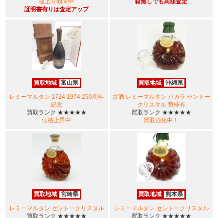
値上り傾向中
箱無しでも高額査定
証明書有りは査定アップ
買取地域
富山県
買取地域
沖縄県
レミーマルタン 1724 1974 250周年
古酒 レミーマルタン バカラ セントー
記念
クリスタル 替栓有
買取ランク
★★★★★
買取ランク
★★★★★
価格上昇中
買取強化中！
買取地域
宮崎県
買取地域
熊本県
レミーマルタン セントークリスタル
レミーマルタン セントークリスタル
買取ランク
★★★★★
買取ランク
★★★★★