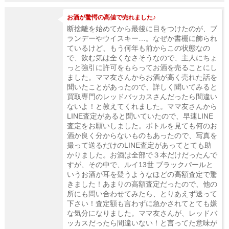
お酒が驚愕の高値で売れました♪
断捨離を始めてから最後に目をつけたのが、ブ
ランデーやウイスキー…。なぜか書棚に飾られ
ているけど、もう何年も前からこの状態なの
で、飲む気は全くなさそうなので、主人にちょ
っと強引に許可をもらってお酒を売ることにし
ました。ママ友さんからお酒が高く売れた話を
聞いたことがあったので、詳しく聞いてみると
買取専門のレッドバッカスさんだったら間違い
ないよ！と教えてくれました。ママ友さんから
LINE査定があると聞いていたので、早速LINE
査定をお願いしました。ボトルを見ても何のお
酒か良く分からないものもあったので、写真を
撮って送るだけのLINE査定があってとても助
かりました。お酒は全部で３本だけだったんで
すが、その中で、ルイ13世 ブラックパールと
いうお酒が耳を疑うようなほどの高額査定で驚
きました！あまりの高額査定だったので、他の
所にも問い合わせてみたら、とりあえず送って
下さい！査定額も言わずに急かされてとても嫌
な気分になりました。ママ友さんが、レッドバ
ッカスだったら間違いない！と言ってた意味が