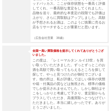
ッドバッカス。ここが保存状態を一番高く評価
してくれ、一番高額な査定をしてくれました。
品物を送り、最終的な本査定の段階でも評価は
上がり、さらに買取額はアップしました。高額
が予想されるお酒は、このように慎重に売るお
店をリサーチすることが重要だと思います。
（広告会社営業 38歳）
全国一高い買取価格を提示してくれてありがとうござ
いました。
この度は、「レミーマルタン ルイ13世」を買
い取っていただきました。ずっとずっとこのお
酒を高額で買い取ってもらえるところを探して
探して、やっと見つけたのが御社でございま
す。他の所は、私が評価してほしい保存の状態
や箱・付属品の質などは無視され、標準の価格
でしか提示されませんでした。しかし御社はそ
こをしっかりと考慮して下さり、査定額からも
プラスしていただき、高価買取へとつなげてい
ただきました。本当に嬉しかったです。ありが
とうございました。