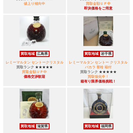
値上り傾向中
買取金額ＵＰ中
即決価格をご用意
買取地域
広島県
買取地域
岩手県
レミーマルタン セントークリスタル
レミーマルタン セントー クリスタル
買取ランク
★★★★★
バカラ 替栓 箱付
買取金額ＵＰ中
買取ランク
★★★★★
価格交渉歓迎
買取強化中！
箱有り限界価格挑戦！
買取地域
滋賀県
買取地域
福岡県