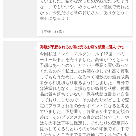
ていました。箱がなかったのが残念だったそう
な…。でもいいや。めっちゃいい値段で売れた
から。今更だけど謎のおじさん、ありがとう！
幸せになるよ！
（主婦 33歳）
高額が予想されるお酒は売るお店を慎重に選んでね
今回私は「レミ―マルタン ルイ13世 ベリ
ーオールド」を売りました。高値がつくという
予想はあったので、どこが一番高く買い取って
くれるのか？私はこのお酒を少しでも高く買取
してもらうために、なるべく複数のお酒買取業
者から相見積もり取るようにしました。自分で
は液漏れもなく、欠損もない綺麗な状態。付属
品の質も落ちていない、保存状態は最良と自負
しておりましたので、そのあたりがどこまで査
定にプラスされるのかがポイントになると考え
ていました。予想通り、各業者が出す査定額の
差は、そのプラスされる査定の部分でした。や
はり大手は丁寧に鑑定し、それなりの査定額を
提示してくるなというのが私の印象です。中で
も細かいところまで見て評価してくれたのがレ