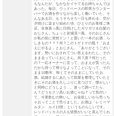
もなんだが、なかなかイケてるお姉ちゃんでは
あった。毎日、ウッドベースの即席カウンター
バーでお酒を作りながら楽しく働いていた。そ
んなある日、もうそろそろ一日も終わる、空が
夕焼けに染まり始めた頃、ひとりのお客様ご来
店。全身真っ黒に日焼けしたガリガリ＆白髪の
おじさん。ちょっと岩城滉一風。そのおじさん
が私の前に突然ドン！と置いた一本のお酒…ら
しきもの？？？何？このトゲトゲの瓶？「おま
えにやるよ」とおじさん。「ありがとうござい
ます」勢いにおされてつい答えるわたし。その
まま去っていくおじさん。何？誰？何だった
の？一応オーナーに言って、おまえが貰ったん
だから持って帰りなよってことになって、その
まま10数年、怖くてそのままにしていたお
酒。結婚するにあたって部屋を整理していたと
きにそのお酒を久しぶりに見つけて、懐かしい
と同時にどうしよう…。迷って調べてたら、
ん？どうもクソ高いお酒じゃね？って気付い
て、今更飲むの怖いし、お金欲しいから売っち
ゃおってことで売りました。お酒は「レミーマ
ルタン ルイ13世」というものらしいです。
レッドバッカスの人も状態がいいと喜んでくれ