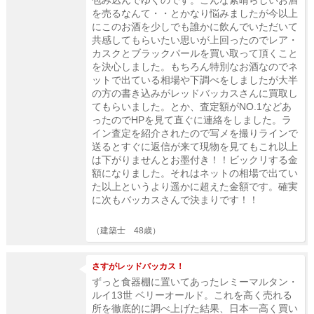
を売るなんて・・とかなり悩みましたが今以上
にこのお酒を少しでも誰かに飲んでいただいて
共感してもらいたい思いが上回ったのでレア・
カスクとブラックパールを買い取って頂くこと
を決心しました。もちろん特別なお酒なのでネ
ットで出ている相場や下調べをしましたが大半
の方の書き込みがレッドバッカスさんに買取し
てもらいました。とか、査定額がNO.1などあ
ったのでHPを見て直ぐに連絡をしました。ラ
イン査定を紹介されたので写メを撮りラインで
送るとすぐに返信が来て現物を見てもこれ以上
は下がりませんとお墨付き！！ビックリする金
額になりました。それはネットの相場で出てい
た以上というより遥かに超えた金額です。確実
に次もバッカスさんで決まりです！！
（建築士 48歳）
さすがレッドバッカス！
ずっと食器棚に置いてあったレミーマルタン・
ルイ13世 ベリーオールド。これを高く売れる
所を徹底的に調べ上げた結果、日本一高く買い