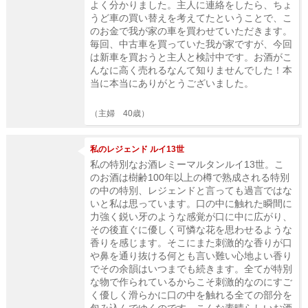
よく分かりました。主人に連絡をしたら、ちょ
うど車の買い替えを考えてたということで、こ
のお金で我が家の車を買わせていただきます。
毎回、中古車を買っていた我が家ですが、今回
は新車を買おうと主人と検討中です。お酒がこ
んなに高く売れるなんて知りませんでした！本
当に本当にありがとうございました。
（主婦 40歳）
私のレジェンド ルイ13世
私の特別なお酒レミーマルタンルイ13世。こ
のお酒は樹齢100年以上の樽で熟成される特別
の中の特別、レジェンドと言っても過言ではな
いと私は思っています。口の中に触れた瞬間に
力強く鋭い牙のような感覚が口に中に広がり、
その後直ぐに優しく可憐な花を思わせるような
香りを感じます。そこにまた刺激的な香りが口
や鼻を通り抜ける何とも言い難い心地よい香り
でその余韻はいつまでも続きます。全てが特別
な物で作られているからこそ刺激的なのにすご
く優しく滑らかに口の中を触れる全ての部分を
包み込んでゆくのです。こんな素晴らしいお酒