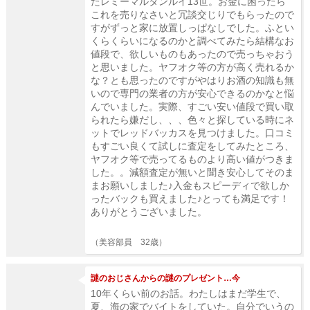
たレミーマルタンルイ13世。お金に困ったら
これを売りなさいと冗談交じりでもらったので
すがずっと家に放置しっぱなしでした。ふとい
くらくらいになるのかと調べてみたら結構なお
値段で、欲しいものもあったので売っちゃおう
と思いました。ヤフオク等の方が高く売れるか
な？とも思ったのですがやはりお酒の知識も無
いので専門の業者の方が安心できるのかなと悩
んでいました。実際、すごい安い値段で買い取
られたら嫌だし、、、色々と探している時にネ
ットでレッドバッカスを見つけました。口コミ
もすごい良くて試しに査定をしてみたところ、
ヤフオク等で売ってるものより高い値がつきま
した。。減額査定が無いと聞き安心してそのま
まお願いしました♪入金もスピーディで欲しか
ったバックも買えました♪とっても満足です！
ありがとうございました。
（美容部員 32歳）
謎のおじさんからの謎のプレゼント…今
10年くらい前のお話。わたしはまだ学生で、
夏、海の家でバイトをしていた。自分でいうの