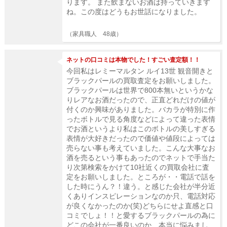
ります。 また飲まないお酒は持っていきます
ね。この度はどうもお世話になりました。
（家具職人 48歳）
ネットの口コミは本物でした！すごい査定額！！
今回私はレミーマルタン ルイ13世 観音開きと
ブラックパールの買取査定をお願いしました。
ブラックパールは世界で800本無いというかな
りレアなお酒だったので、正直どれだけの値が
付くのか興味がありました。バカラが特別に作
ったボトルで見る角度などによって違った表情
でお酒というより私はこのボトルの美しすぎる
表情が大好きだったので価値や値段によっては
売らない事も考えていました。こんな大事なお
酒を売るという事もあったのでネットで手当た
り次第検索をかけて10社近くの買取会社に査
定をお願いしました。ところが・・電話で話を
した時にうん？！違う。と感じた会社が半分近
くありインスピレーションなのか只、電話対応
が良くなかったのか(笑)どちらにせよ直感と口
コミでしょ！！と愛するブラックパールの為に
どこの会社が一番良いのか、本当に悩みまし