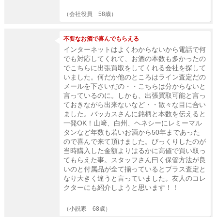
（会社役員 58歳）
不要なお酒で喜んでもらえる
インターネットはよくわからないから電話で何
でも対応してくれて、お酒の本数も多かったの
でこちらに出張買取をしてくれる会社を探して
いました。何だか他のところはライン査定だの
メールを下さいだの・・こちらは分からないと
言っているのに。しかも、出張買取可能と言っ
ておきながら出来ないなど・・散々な目に合い
ました。バッカスさんに銘柄と本数を伝えると
一発OK！山﨑、白州、ヘネシーにレミーマル
タンなど年数も若いお酒から50年まであった
ので喜んで来て頂けました。びっくりしたのが
当時購入した金額よりはるかに高値で買い取っ
てもらえた事。スタッフさん曰く保管方法が良
いのと付属品が全て揃っているとプラス査定と
なり大きく違うと言っていました。友人のコレ
クターにも紹介しようと思います！！
（小説家 68歳）