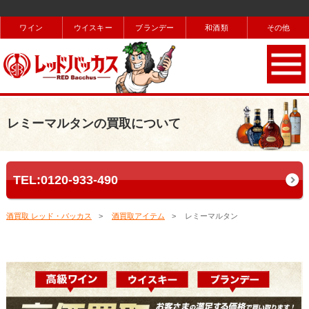
ワイン
ウイスキー
ブランデー
和酒類
その他
レミーマルタンの買取について
TEL:0120-933-490
酒買取 レッド・バッカス
酒買取アイテム
レミーマルタン