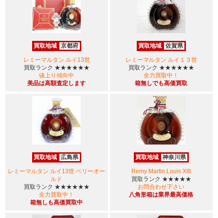
買取地域
京都府
買取地域
佐賀県
レミーマルタン ルイ13世
レミーマルタン ルイ１３世
買取ランク
★★★★★★
買取ランク
★★★★★★
値上り傾向中
全力買取中！
美品は高額査定します
箱無しでも高価買取
買取地域
広島県
買取地域
神奈川県
レミーマルタン ルイ13世 ベリーオー
Remy Martin Louis XIII
ルド
買取ランク
★★★★★
買取ランク
★★★★★★
お問合わせ下さい
全力買取中！
八角形箱は業界最高価格
箱無しも高価買取中