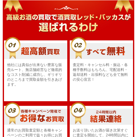
他社には真似が出来ない豊富な販
査定料・キャンセル料・振込・各
売ルート、無店舗経営など徹底的
種手数料はもちろん、宅配送料・
なコスト削減に成功し、ギリギリ
返却送料・出張料なども全て無料
のところまで買取金額を引きあげ
の安心宣言！
ます。
通常のお買取査定額と各種キャン
お送り頂いたお酒が届き次第すぐ
ペーンのご利用で益々お得にお買
に査定を開始して、24時間以内に