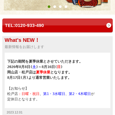
TEL:0120-933-490
What's NEW！
最新情報をお届けします
下記の期間を夏季休業とさせていただきます。

2026年8月8日(
土
)～8月16日(
日
)　

岡山店・松戸店は
夏季
休業
となります。

【お知らせ】

松戸店
：
日曜・祝日
、
第1・3
水曜日
、
第2・4木
曜日
が
2023.12.01