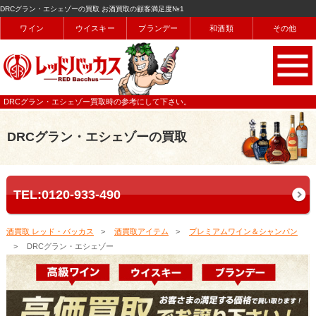
DRCグラン・エシェゾーの買取 お酒買取の顧客満足度№1
ワイン
ウイスキー
ブランデー
和酒類
その他
DRCグラン・エシェゾー買取時の参考にして下さい。
DRCグラン・エシェゾーの買取
TEL:0120-933-490
酒買取 レッド・バッカス
酒買取アイテム
プレミアムワイン＆シャンパン
DRCグラン・エシェゾー