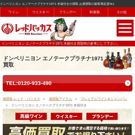
ドンペリニヨン エノテークプラチナ1971 木箱付きの買取 お酒買取の顧客満足度№1
ワイン
ウイスキー
ブランデー
和酒類
その他
ドンペリニヨン エノテークプラチナ1971 木箱付き買取時の参考にして下さい。
ドンペリニヨン エノテークプラチナ1971 木箱付きの
買取
TEL:0120-933-490
酒買取 レッド・バッカス
酒買取アイテム
プレミアムワイン＆シャンパン
ドンペリニヨン エノテークプラチナ1971 木箱付き