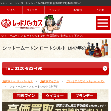
シャトームートン ロートシルト 1947年の買取 お酒買取の顧客満足度№1
ワイン
ウイスキー
ブランデー
和酒類
その他
シャトームートン ロートシルト 1947年買取時の参考にして下さい。
シャトームートン ロートシルト 1947年の買取
TEL:0120-933-490
酒買取 レッド・バッカス
酒買取アイテム
プレミアムワイン＆シャンパン
シャトームートン ロートシルト 1947年