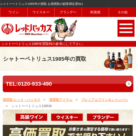
シャトーペトリュス1985年の買取 お酒買取の顧客満足度№1
ワイン
ウイスキー
ブランデー
和酒類
その他
シャトーペトリュス1985年買取時の参考にして下さい。
シャトーペトリュス1985年の買取
TEL:0120-933-490
酒買取 レッド・バッカス
酒買取アイテム
プレミアムワイン＆シャンパン
シャトーペトリュス1985年