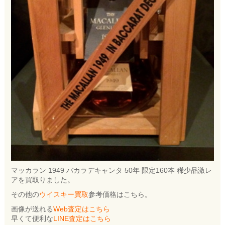
マッカラン 1949 バカラデキャンタ 50年 限定160本 稀少品激レ
アを買取りました。
その他の
ウイスキー買取
参考価格はこちら。
画像が送れる
Web査定はこちら
早くて便利な
LINE査定はこちら