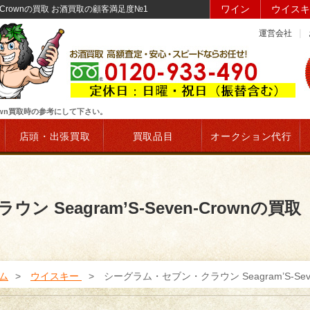
ワイン
ウイスキ
n-Crownの買取 お酒買取の顧客満足度№1
運営会社
Crown買取時の参考にして下さい。
店頭・出張買取
買取品目
オークション代行
Seagram’S-Seven-Crownの買取
ム
ウイスキー
シーグラム・セブン・クラウン Seagram’S-Seve