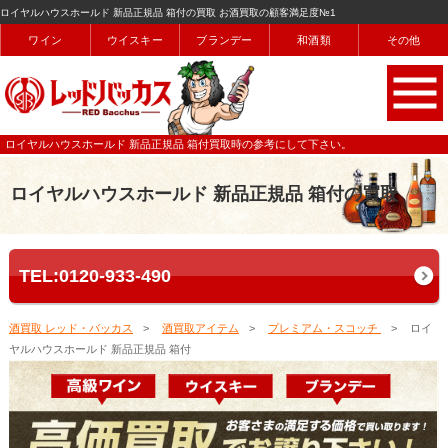
ロイヤルハウスホールド 新品正規品 箱付の買取 お酒買取の顧客満足度№1
ワイン
ウイスキー
ブランデー
和酒類
その他
ロイヤルハウスホールド 新品正規品 箱付買取時の参考にして下さい。
ロイヤルハウスホールド 新品正規品 箱付の買取
TEL:0120-933-490
酒買取 レッド・バッカス
酒買取アイテム
プレミアム・スコッチ
ロイ
ヤルハウスホールド 新品正規品 箱付