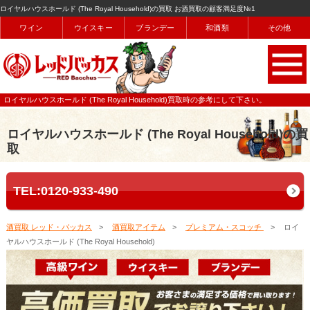
ロイヤルハウスホールド (The Royal Household)の買取 お酒買取の顧客満足度№1
ワイン
ウイスキー
ブランデー
和酒類
その他
ロイヤルハウスホールド (The Royal Household)買取時の参考にして下さい。
ロイヤルハウスホールド (The Royal Household)の買
取
TEL:0120-933-490
酒買取 レッド・バッカス
酒買取アイテム
プレミアム・スコッチ
ロイ
ヤルハウスホールド (The Royal Household)