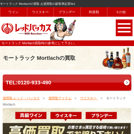
モートラック Mortlachの買取 お酒買取の顧客満足度№1
ワイン
ウイスキー
ブランデー
和酒類
その他
モートラック Mortlach買取時の参考にして下さい。
モートラック Mortlachの買取
TEL:0120-933-490
酒買取 レッド・バッカス
酒買取アイテム
ウイスキー
モートラック
Mortlach