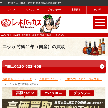
ニッカ 竹鶴21年（国産）の買取 お酒買取の顧客満足度№1
ワイン
ウイスキー
ブランデー
和酒類
その他
ニッカ 竹鶴21年（国産）買取時の参考にして下さい。
ニッカ 竹鶴21年（国産）の買取
TEL:0120-933-490
酒買取 レッド・バッカス
酒買取アイテム
日本のプレミアム・ウイスキー
ニッカ 竹鶴21年（国産）