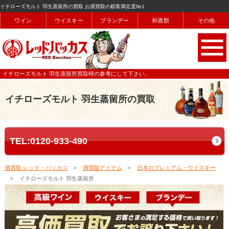
イチローズモルト 羽生蒸留所の買取 お酒買取の顧客満足度№1
ワイン
ウイスキー
ブランデー
和酒類
その他
イチローズモルト 羽生蒸留所買取時の参考にして下さい。
イチローズモルト 羽生蒸留所の買取
TEL:0120-933-490
酒買取 レッド・バッカス
酒買取アイテム
日本のプレミアム・ウイスキー
イチローズモルト 羽生蒸留所