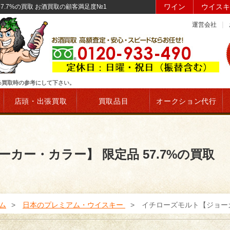
ワイン
ウイスキ
7.7%の買取 お酒買取の顧客満足度№1
運営会社
7%買取時の参考にして下さい。
店頭・出張買取
買取品目
オークション代行
カー・カラー】 限定品 57.7%の買取
ム
日本のプレミアム・ウイスキー
イチローズモルト【ジョーカー