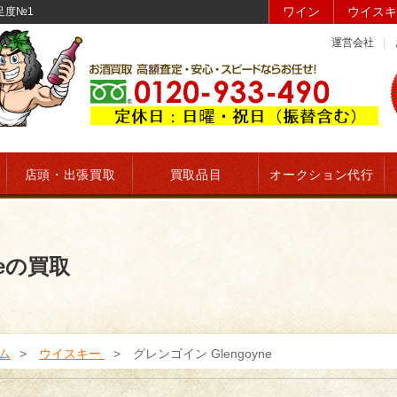
ワイン
ウイスキ
足度№1
運営会社
店頭・出張買取
買取品目
オークション代行
neの買取
ム
ウイスキー
グレンゴイン Glengoyne