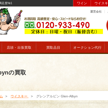
ワイン
ウイスキ
客満足度№1
運営会社
。
店頭・出張買取
買取品目
オークション代行
bynの買取
ム
ウイスキー
グレンアルビン Glen-Albyn