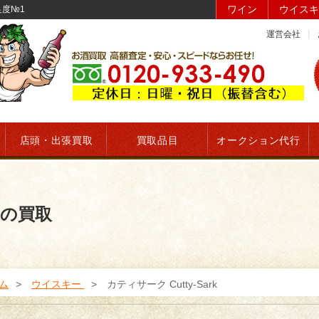
ワイン
ウイスキ
足度№1
運営会社
店頭・出張買取
買取品目
オークション代行
rkの買取
ム
ウイスキー
カティサーク Cutty-Sark