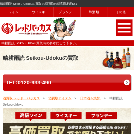
晴耕雨読 Seikou-Udokuの買取 お酒買取の顧客満足度№1
ワイン
ウイスキー
ブランデー
和酒類
その他
晴耕雨読 Seikou-Udoku買取時の参考にして下さい。
晴耕雨読 Seikou-Udokuの買取
TEL:0120-933-490
酒買取 レッド・バッカス
酒買取アイテム
日本酒＆焼酎
晴耕雨読
Seikou-Udoku