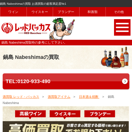
鍋島 Nabeshimaの買取 お酒買取の顧客満足度№1
ワイン
ウイスキー
ブランデー
和酒類
その他
鍋島 Nabeshima買取時の参考にして下さい。
鍋島 Nabeshimaの買取
TEL:0120-933-490
酒買取 レッド・バッカス
酒買取アイテム
日本酒＆焼酎
鍋島
Nabeshima