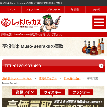
夢想仙楽 Muso-Senrakuの買取 お酒買取の顧客満足度№1
ワイン
ウイスキー
ブランデー
和酒類
その他
夢想仙楽 Muso-Senraku買取時の参考にして下さい。
夢想仙楽 Muso-Senrakuの買取
TEL:0120-933-490
酒買取 レッド・バッカス
酒買取アイテム
日本酒＆焼酎
夢想仙楽
Muso-Senraku