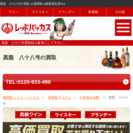
黒龍 八十八号の買取 お酒買取の顧客満足度№1
ワイン
ウイスキー
ブランデー
和酒類
その他
黒龍 八十八号買取時の参考にして下さい。
黒龍 八十八号の買取
TEL:0120-933-490
酒買取 レッド・バッカス
酒買取アイテム
日本酒＆焼酎
黒龍 八十八
号