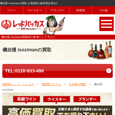
磯自慢 Isozimanの買取 お酒買取の顧客満足度№1
ワイン
ウイスキー
ブランデー
和酒類
その他
磯自慢 Isoziman買取時の参考にして下さい。
磯自慢 Isozimanの買取
TEL:0120-933-490
酒買取 レッド・バッカス
酒買取アイテム
日本酒＆焼酎
磯自慢
Isoziman