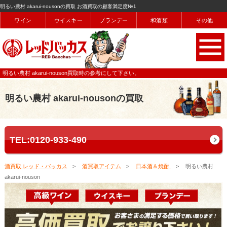
明るい農村 akarui-nousonの買取 お酒買取の顧客満足度№1
ワイン
ウイスキー
ブランデー
和酒類
その他
明るい農村 akarui-nouson買取時の参考にして下さい。
明るい農村 akarui-nousonの買取
TEL:0120-933-490
酒買取 レッド・バッカス
酒買取アイテム
日本酒＆焼酎
明るい農村
akarui-nouson