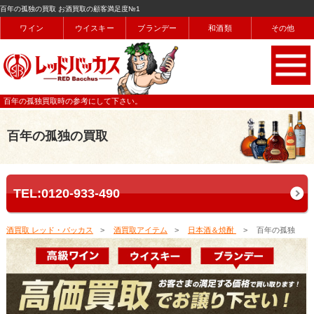
百年の孤独の買取 お酒買取の顧客満足度№1
ワイン
ウイスキー
ブランデー
和酒類
その他
百年の孤独買取時の参考にして下さい。
百年の孤独の買取
TEL:0120-933-490
酒買取 レッド・バッカス
酒買取アイテム
日本酒＆焼酎
百年の孤独