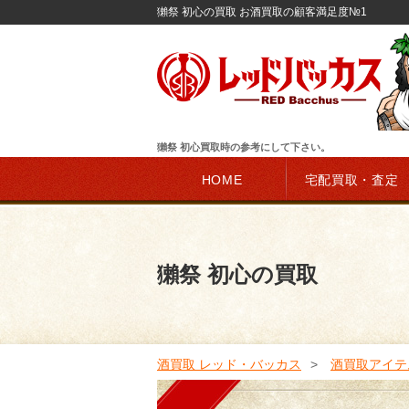
獺祭 初心の買取 お酒買取の顧客満足度№1
獺祭 初心買取時の参考にして下さい。
HOME
宅配買取・査定
獺祭 初心の買取
酒買取 レッド・バッカス
酒買取アイテ