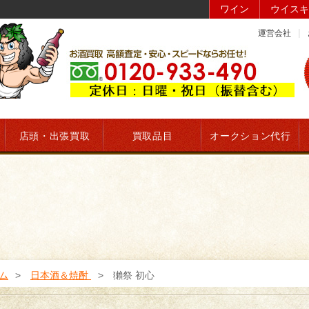
ワイン
ウイスキ
運営会社
店頭・出張買取
買取品目
オークション代行
ム
日本酒＆焼酎
獺祭 初心