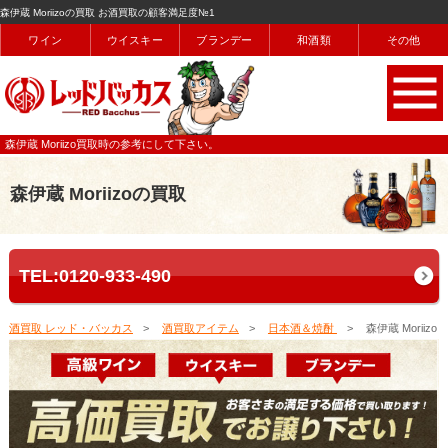
森伊蔵 Moriizoの買取 お酒買取の顧客満足度№1
ワイン
ウイスキー
ブランデー
和酒類
その他
森伊蔵 Moriizo買取時の参考にして下さい。
森伊蔵 Moriizoの買取
TEL:0120-933-490
酒買取 レッド・バッカス
酒買取アイテム
日本酒＆焼酎
森伊蔵 Moriizo