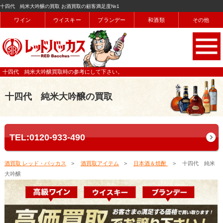
十四代 純米大吟醸の買取 お酒買取の顧客満足度№1
ワイン
ウイスキー
ブランデー
和酒類
その他
十四代 純米大吟醸買取時の参考にして下さい。
十四代 純米大吟醸の買取
TEL:0120-933-490
酒買取 レッド・バッカス
酒買取アイテム
日本酒＆焼酎
十四代 純米
大吟醸