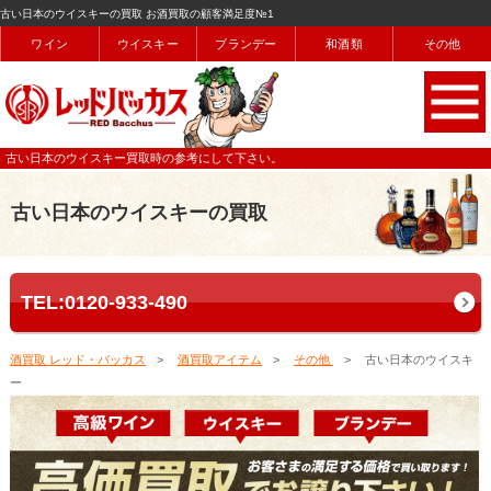
古い日本のウイスキーの買取 お酒買取の顧客満足度№1
ワイン
ウイスキー
ブランデー
和酒類
その他
古い日本のウイスキー買取時の参考にして下さい。
古い日本のウイスキーの買取
TEL:0120-933-490
酒買取 レッド・バッカス
酒買取アイテム
その他
古い日本のウイスキ
ー