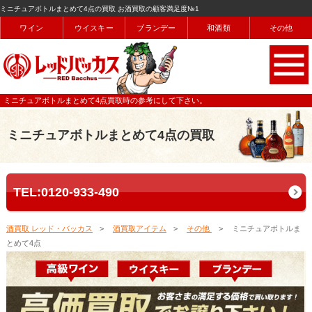
ミニチュアボトルまとめて4点の買取 お酒買取の顧客満足度№1
ワイン
ウイスキー
ブランデー
和酒類
その他
ミニチュアボトルまとめて4点買取時の参考にして下さい。
ミニチュアボトルまとめて4点の買取
TEL:0120-933-490
酒買取 レッド・バッカス
酒買取アイテム
その他
ミニチュアボトルま
とめて4点