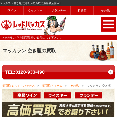
マッカラン 空き瓶の買取 お酒買取の顧客満足度№1
ワイン
ウイスキー
ブランデー
和酒類
その他
マッカラン 空き瓶買取時の参考にして下さい。
マッカラン 空き瓶の買取
TEL:0120-933-490
酒買取 レッド・バッカス
酒買取アイテム
その他
マッカラン 空き瓶