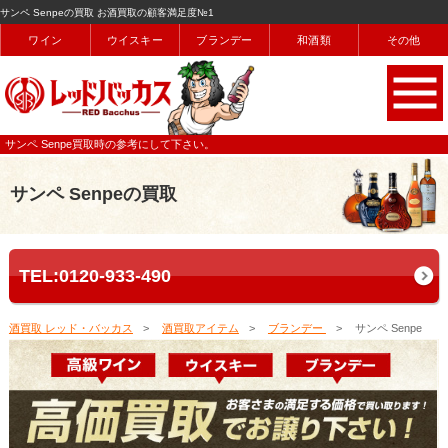
サンペ Senpeの買取 お酒買取の顧客満足度№1
ワイン
ウイスキー
ブランデー
和酒類
その他
サンペ Senpe買取時の参考にして下さい。
サンペ Senpeの買取
TEL:0120-933-490
酒買取 レッド・バッカス
酒買取アイテム
ブランデー
サンペ Senpe