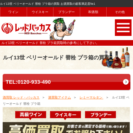
ルイ13世 ベリーオールド 替栓 プラ箱の買取 お酒買取の顧客満足度№1
ワイン
ウイスキー
ブランデー
和酒類
その他
ルイ13世 ベリーオールド 替栓 プラ箱買取時の参考にして下さい。
ルイ13世 ベリーオールド 替栓 プラ箱の買取
TEL:0120-933-490
酒買取 レッド・バッカス
酒買取アイテム
レミーマルタン
ルイ13世 ベ
リーオールド 替栓 プラ箱