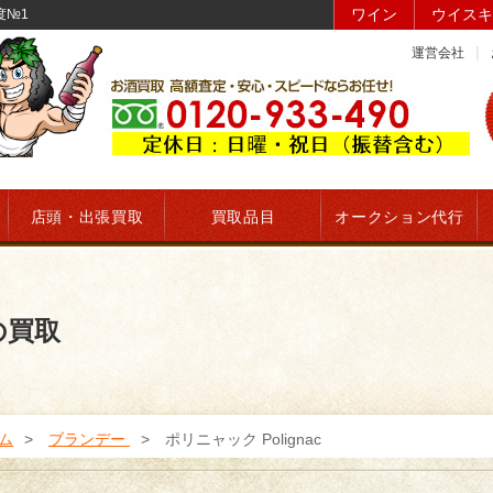
ワイン
ウイスキ
度№1
運営会社
店頭・出張買取
買取品目
オークション代行
の買取
ム
ブランデー
ポリニャック Polignac