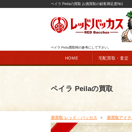
ペイラ Peilaの買取 お酒買取の顧客満足度№1
ペイラ Peila買取時の参考にして下さい。
HOME
宅配買取・査定
ペイラ Peilaの買取
酒買取 レッド・バッカス
酒買取アイテ