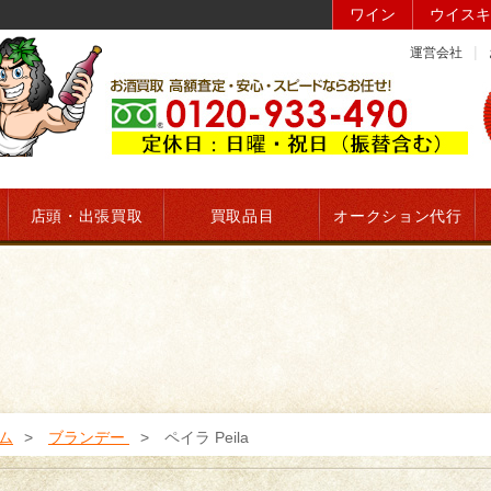
ワイン
ウイスキ
運営会社
店頭・出張買取
買取品目
オークション代行
ム
ブランデー
ペイラ Peila