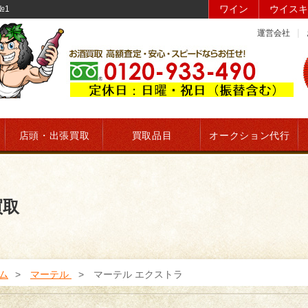
ワイン
ウイスキ
№1
運営会社
店頭・出張買取
買取品目
オークション代行
買取
ム
マーテル
マーテル エクストラ