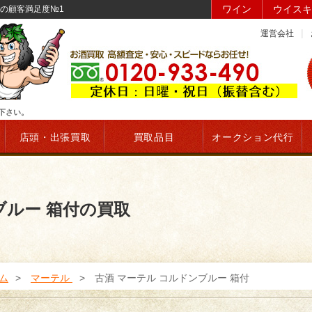
ワイン
ウイスキ
取の顧客満足度№1
運営会社
て下さい。
店頭・出張買取
買取品目
オークション代行
ブルー 箱付の買取
ム
マーテル
古酒 マーテル コルドンブルー 箱付