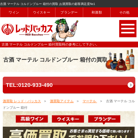
古酒 マーテル コルドンブルー 箱付の買取 お酒買取の顧客満足度№1
ワイン
ウイスキー
ブランデー
和酒類
その他
古酒 マーテル コルドンブルー 箱付買取時の参考にして下さい。
古酒 マーテル コルドンブルー 箱付の買取
TEL:0120-933-490
酒買取 レッド・バッカス
酒買取アイテム
マーテル
古酒 マーテル コル
ドンブルー 箱付