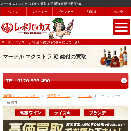
マーテル エクストラ 箱 鍵付の買取 お酒買取の顧客満足度№1
ワイン
ウイスキー
ブランデー
和酒類
その他
マーテル エクストラ 箱 鍵付買取時の参考にして下さい。
マーテル エクストラ 箱 鍵付の買取
TEL:0120-933-490
酒買取 レッド・バッカス
酒買取アイテム
マーテル
マーテル エクスト
ラ 箱 鍵付