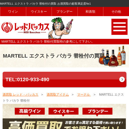
MARTELL エクストラ バカラ 替栓付の買取 お酒買取の顧客満足度№1
ワイン
ウイスキー
ブランデー
和酒類
その他
MARTELL エクストラ バカラ 替栓付買取時の参考にして下さい。
MARTELL エクストラ バカラ 替栓付の買取
TEL:0120-933-490
酒買取 レッド・バッカス
酒買取アイテム
マーテル
MARTELL エクス
トラ バカラ 替栓付