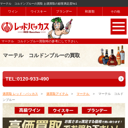
マーテル コルドンブルーの買取 お酒買取の顧客満足度№1
ワイン
ウイスキー
ブランデー
和酒類
その他
マーテル コルドンブルー買取時の参考にして下さい。
マーテル コルドンブルーの買取
TEL:0120-933-490
酒買取 レッド・バッカス
酒買取アイテム
マーテル
マーテル コルド
ンブルー