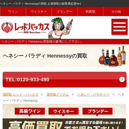
ヘネシー パラディ Hennessyの買取 お酒買取の顧客満足度№1
ワイン
ウイスキー
ブランデー
和酒類
その他
ヘネシー パラディ Hennessy買取時の参考にして下さい。
ヘネシー パラディ Hennessyの買取
TEL:0120-933-490
酒買取 レッド・バッカス
酒買取アイテム
ヘネシー・パラディー
ヘネ
シー パラディ Hennessy