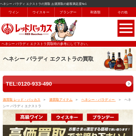
ヘネシー パラディ エクストラの買取 お酒買取の顧客満足度№1
ワイン
ウイスキー
ブランデー
和酒類
その他
ヘネシー パラディ エクストラ買取時の参考にして下さい。
ヘネシー パラディ エクストラの買取
TEL:0120-933-490
酒買取 レッド・バッカス
酒買取アイテム
ヘネシー・パラディー
ヘネ
シー パラディ エクストラ