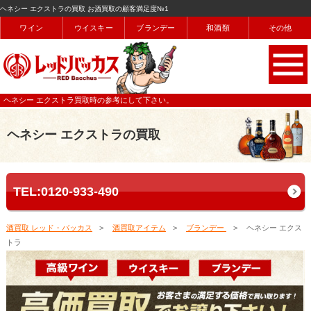
ヘネシー エクストラの買取 お酒買取の顧客満足度№1
ワイン
ウイスキー
ブランデー
和酒類
その他
ヘネシー エクストラ買取時の参考にして下さい。
ヘネシー エクストラの買取
TEL:0120-933-490
酒買取 レッド・バッカス
酒買取アイテム
ブランデー
ヘネシー エクス
トラ