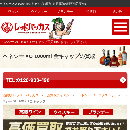
ヘネシー XO 1000ml 金キャップの買取 お酒買取の顧客満足度№1
ワイン
ウイスキー
ブランデー
和酒類
その他
ヘネシー XO 1000ml 金キャップ買取時の参考にして下さい。
ヘネシー XO 1000ml 金キャップの買取
TEL:0120-933-490
酒買取 レッド・バッカス
酒買取アイテム
ヘネシーXO・エクストラ
ヘ
ネシー XO 1000ml 金キャップ