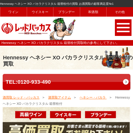
Hennessy ヘネシー XO バカラクリスタル 箱替栓付の買取 お酒買取の顧客満足度№1
ワイン
ウイスキー
ブランデー
和酒類
その他
Hennessy ヘネシー XO バカラクリスタル 箱替栓付買取時の参考にして下さい。
Hennessy ヘネシー XO バカラクリスタル 箱替栓付の
買取
TEL:0120-933-490
酒買取 レッド・バッカス
酒買取アイテム
ヘネシー・バカラ
Hennessy
ヘネシー XO バカラクリスタル 箱替栓付