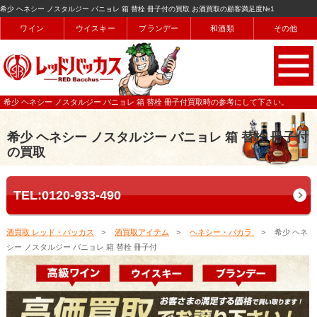
希少 ヘネシー ノスタルジー バニョレ 箱 替栓 冊子付の買取 お酒買取の顧客満足度№1
ワイン
ウイスキー
ブランデー
和酒類
その他
希少 ヘネシー ノスタルジー バニョレ 箱 替栓 冊子付買取時の参考にして下さい。
希少 ヘネシー ノスタルジー バニョレ 箱 替栓 冊子付
の買取
TEL:0120-933-490
酒買取 レッド・バッカス
酒買取アイテム
ヘネシー・バカラ
希少 ヘネ
シー ノスタルジー バニョレ 箱 替栓 冊子付