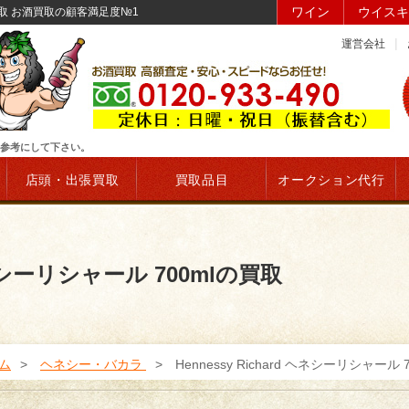
ワイン
ウイスキ
mlの買取 お酒買取の顧客満足度№1
運営会社
取時の参考にして下さい。
店頭・出張買取
買取品目
オークション代行
 ヘネシーリシャール 700mlの買取
ム
ヘネシー・バカラ
Hennessy Richard ヘネシーリシャール 7