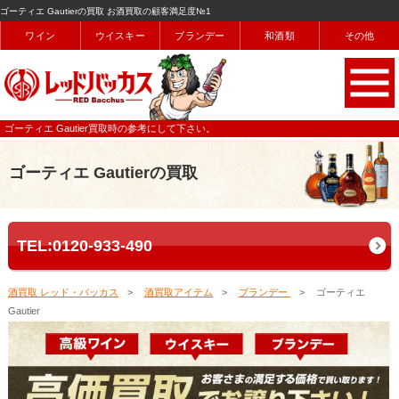
ゴーティエ Gautierの買取 お酒買取の顧客満足度№1
ワイン
ウイスキー
ブランデー
和酒類
その他
ゴーティエ Gautier買取時の参考にして下さい。
ゴーティエ Gautierの買取
TEL:0120-933-490
酒買取 レッド・バッカス
酒買取アイテム
ブランデー
ゴーティエ
Gautier